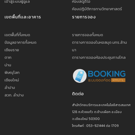
เข้าสู่ระบบผู้ดูแล
ห้องสตูดิโอ
ห้องปฎิบัติการทางวิทยาศาสตร์
เขตพื้นที่เเละอาคาร
รายการจอง
เขตพื้นที่ทั้งหมด
รายการจองทั้งหมด
ข้อมูลอาคารทั้งหมด
ตารางการจองในหอสมุด มทร.ล้าน
เชียงราย
นา
ตาก
ตารางการจองห้องประชุมทางไกล
น่าน
พิษณุโลก
เชียงใหม่
ลำปาง
ติดต่อ
สวก. ลำปาง
สำนักวิทยบริการและเทคโนโลยีสารสนเทศ
128 ถ.ห้วยแก้ว ต.ช้างเผือก อ.เมือง
จ.เชียงใหม่ 50300
โทรศัพท์ : 053-921444 ต่อ 1709