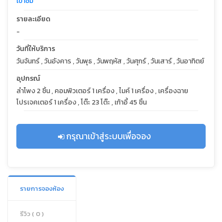
เข้าชม
รายละเอียด
-
วันที่ให้บริการ
วันจันทร์ , วันอังคาร , วันพุธ , วันพฤหัส , วันศุกร์ , วันเสาร์ , วันอาทิตย์
อุปกรณ์
ลำโพง 2 ชิ้น , คอมพิวเตอร์ 1 เครื่อง , ไมค์ 1 เครื่อง , เครื่องฉาย
โปรเจคเตอร์ 1 เครื่อง , โต๊ะ 23 โต๊ะ , เก้าอี้ 45 ชิ้น
กรุณาเข้าสู่ระบบเพื่อจอง
รายการจองห้อง
รีวิว ( 0 )