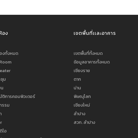
ห้อง
เขตพื้นที่เเละอาคาร
้องทั้งหมด
เขตพื้นที่ทั้งหมด
 Room
ข้อมูลอาคารทั้งหมด
heater
เชียงราย
ชุม
ตาก
ยน
น่าน
บัติการคอมพิวเตอร์
พิษณุโลก
จกรรม
เชียงใหม่
า
ลำปาง
r
สวก. ลำปาง
ดิโอ