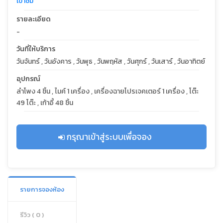
เข้าชม
รายละเอียด
-
วันที่ให้บริการ
วันจันทร์ , วันอังคาร , วันพุธ , วันพฤหัส , วันศุกร์ , วันเสาร์ , วันอาทิตย์
อุปกรณ์
ลำโพง 4 ชิ้น , ไมค์ 1 เครื่อง , เครื่องฉายโปรเจคเตอร์ 1 เครื่อง , โต๊ะ
49 โต๊ะ , เก้าอี้ 48 ชิ้น
กรุณาเข้าสู่ระบบเพื่อจอง
รายการจองห้อง
รีวิว ( 0 )