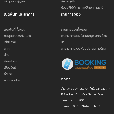
เข้าสู่ระบบผู้ดูแล
ห้องสตูดิโอ
ห้องปฎิบัติการทางวิทยาศาสตร์
เขตพื้นที่เเละอาคาร
รายการจอง
เขตพื้นที่ทั้งหมด
รายการจองทั้งหมด
ข้อมูลอาคารทั้งหมด
ตารางการจองในหอสมุด มทร.ล้าน
เชียงราย
นา
ตาก
ตารางการจองห้องประชุมทางไกล
น่าน
พิษณุโลก
เชียงใหม่
ลำปาง
ติดต่อ
สวก. ลำปาง
สำนักวิทยบริการและเทคโนโลยีสารสนเทศ
128 ถ.ห้วยแก้ว ต.ช้างเผือก อ.เมือง
จ.เชียงใหม่ 50300
โทรศัพท์ : 053-921444 ต่อ 1709