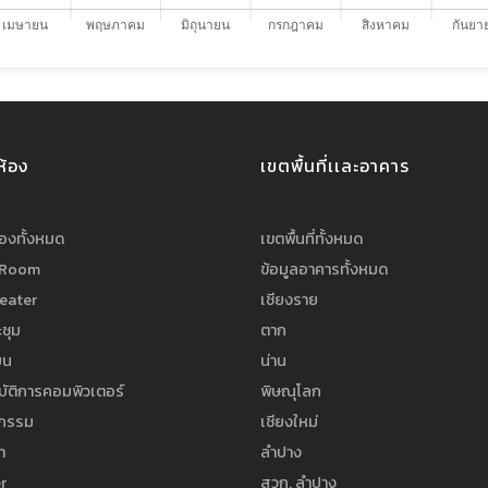
ห้อง
เขตพื้นที่เเละอาคาร
้องทั้งหมด
เขตพื้นที่ทั้งหมด
 Room
ข้อมูลอาคารทั้งหมด
heater
เชียงราย
ชุม
ตาก
ยน
น่าน
บัติการคอมพิวเตอร์
พิษณุโลก
จกรรม
เชียงใหม่
า
ลำปาง
r
สวก. ลำปาง